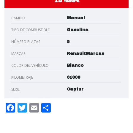
15 499€
CAMBIO
Manual
TIPO DE COMBUSTIBLE
Gasolina
NÚMERO PLAZAS
5
MARCAS
RenaultMarcas
COLOR DEL VEHÍCULO
Blanco
KILOMETRAJE
61000
SERIE
Captur
Facebook
Twitter
Email
Compartir