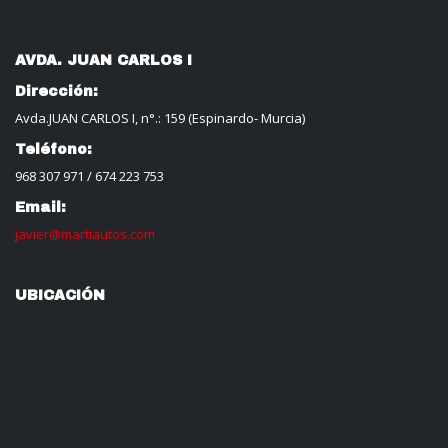
AVDA. JUAN CARLOS I
Dirección:
Avda.JUAN CARLOS I, n°.: 159 (Espinardo- Murcia)
Teléfono:
968 307 971
/
674 223 753
Email:
javier@martiautos.com
UBICACIÓN