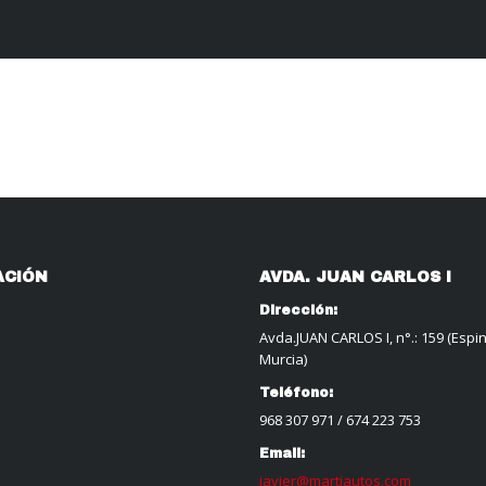
ACIÓN
AVDA. JUAN CARLOS I
Dirección:
Avda.JUAN CARLOS I, n°.: 159 (Espi
Murcia)
Teléfono:
968 307 971
/
674 223 753
Email:
javier@martiautos.com