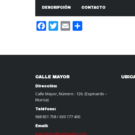
DESCRIPCIÓN
CONTACTO
Facebook
Twitter
Email
Compartir
CALLE MAYOR
UBIC
Dirección:
Calle Mayor, Número : 126. (Espinardo –
Murcia)
Teléfono:
968 831 758
/
630 177 400
Email:
juancarlos@martiautos.com