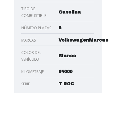
TIPO DE
Gasolina
COMBUSTIBLE
NÚMERO PLAZAS
5
MARCAS
VolkswagenMarcas
COLOR DEL
Blanco
VEHÍCULO
KILOMETRAJE
64000
SERIE
T ROC