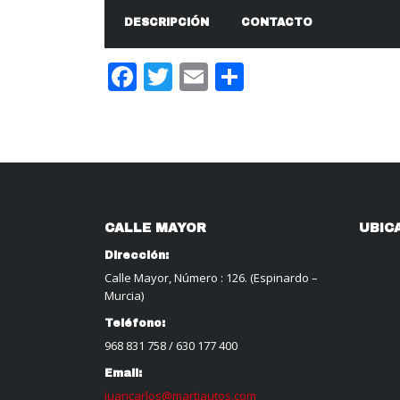
DESCRIPCIÓN
CONTACTO
Facebook
Twitter
Email
Compartir
CALLE MAYOR
UBIC
Dirección:
Calle Mayor, Número : 126. (Espinardo –
Murcia)
Teléfono:
968 831 758
/
630 177 400
Email:
juancarlos@martiautos.com