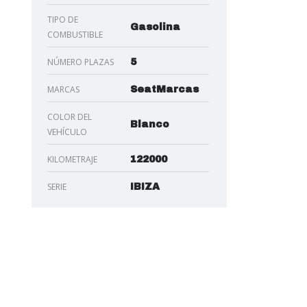
TIPO DE
Gasolina
COMBUSTIBLE
NÚMERO PLAZAS
5
MARCAS
SeatMarcas
COLOR DEL
Blanco
VEHÍCULO
KILOMETRAJE
122000
SERIE
IBIZA