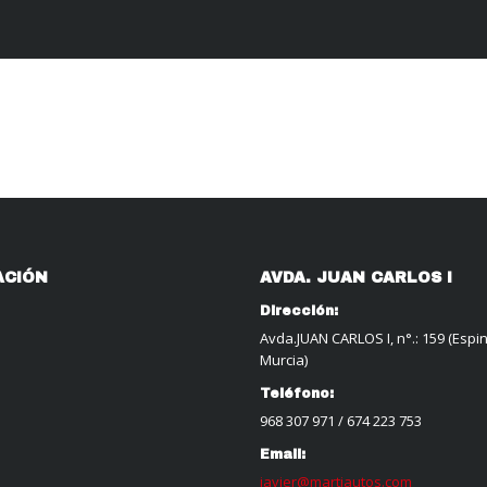
ACIÓN
AVDA. JUAN CARLOS I
Dirección:
Avda.JUAN CARLOS I, n°.: 159 (Espi
Murcia)
Teléfono:
968 307 971
/
674 223 753
Email:
javier@martiautos.com