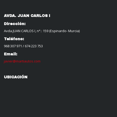
AVDA. JUAN CARLOS I
Dirección:
Avda.JUAN CARLOS I, n°.: 159 (Espinardo- Murcia)
Teléfono:
968 307 971
/
674 223 753
Email:
javier@martiautos.com
UBICACIÓN